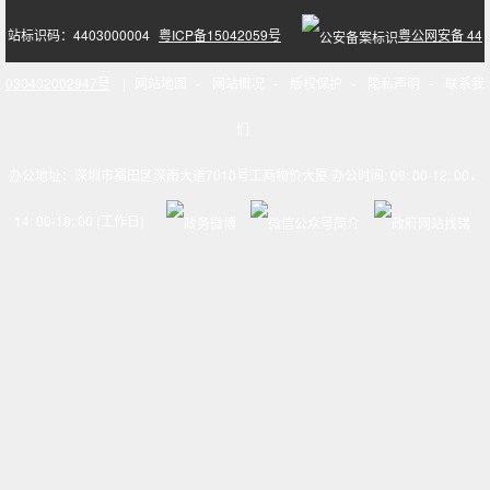
站标识码：4403000004
粤ICP备15042059号
粤公网安备 44
030402002947号
|
网站地图
-
网站概况
-
版权保护
-
隐私声明
-
联系我
们
办公地址：深圳市福田区深南大道7010号工商物价大厦 办公时间: 09: 00-12: 00，
14: 00-18: 00 (工作日)