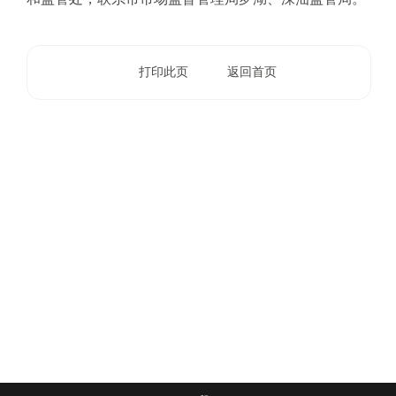
电
话
：
打印此页
返回首页
1
2
3
1
5
·
1
2
3
4
5
投
诉
举
报