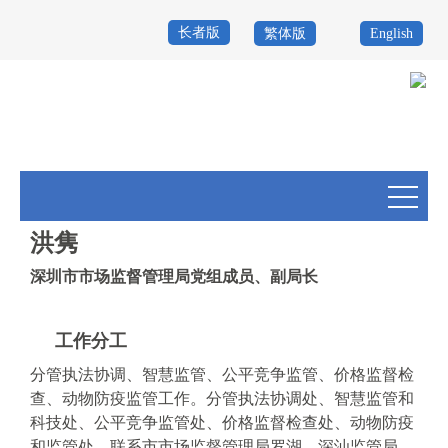
长者版
繁体版
English
首
页
政
当前位置：
首页
>
政务公开
>
机构概况
>
机构领导
务
政
公
务
政
洪隽
开
服
民
专
深圳市市场监督管理局党组成员、副局长
务
互
题
投
工作分工
动
服
诉
举
分管执法协调、智慧监管、公平竞争监管、价格监督检
务
报
查、动物防疫监管工作。分管执法协调处、智慧监管和
咨
科技处、公平竞争监管处、价格监督检查处、动物防疫
询
和监管处，联系市市场监督管理局罗湖、深汕监管局。