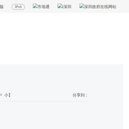
版
IPv6
当前位置：
首页
>
政务公开
>
机构概况
>
内设机构
中
小
】
分享到：