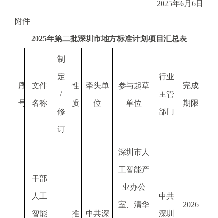
电
2025年6月6日
子
附件
信
箱
202
5
年
第二批
深圳市地方标准计划项目汇总表
：
制
1
2
定
行业
3
序
文件
性
牵头单
参与起草
完成
/
主管
1
号
名称
质
位
单位
期限
5
修
部门
@
订
m
a
深圳市人
i
l
工智能产
.
干部
业办公
a
人工
中共
m
室、清华
2026
r
智能
推
中共深
深圳