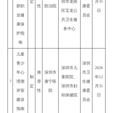
定
圳市龙岗
月31
群职
性
防治院
康委
区宝龙公
日
业健
员会
共卫生服
康保
务中心
护指
南
儿童
青少
深圳
深圳市儿
2026
年心
推
深圳市
市卫
制
童医院、
年12
7
理测
荐
康宁医
生健
定
深圳市妇
月31
评室
性
院
康委
幼保健院
日
建设
员会
指南