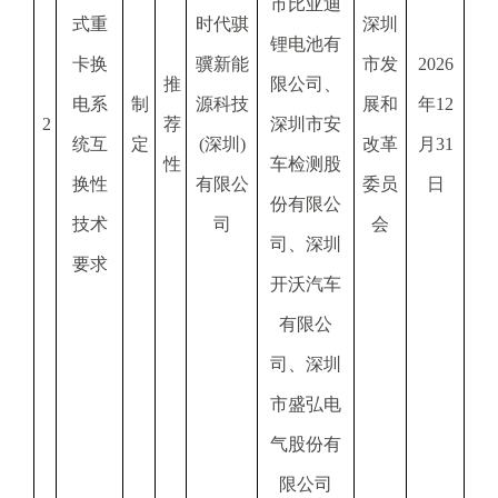
市比亚迪
式重
时代骐
深圳
锂电池有
卡换
骥新能
市发
2026
推
限公司、
电系
制
源科技
展和
年12
2
荐
深圳市安
统互
定
(深圳)
改革
月31
性
车检测股
换性
有限公
委员
日
份有限公
技术
司
会
司、深圳
要求
开沃汽车
有限公
司、深圳
市盛弘电
气股份有
限公司