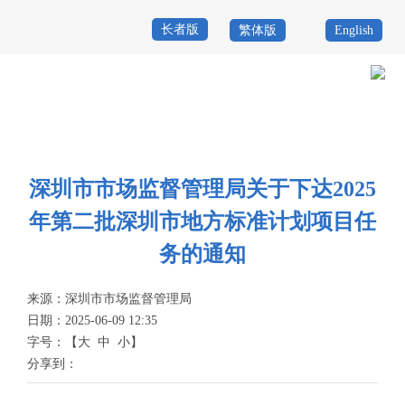
长者版
繁体版
English
首
页
政
当前位置：
首页
>
政务公开
>
通知公告
务
政
公
务
深圳市市场监督管理局关于下达2025
政
年第二批深圳市地方标准计划项目任
开
服
民
专
务的通知
务
互
题
投
来源：
深圳市市场监督管理局
动
服
诉
日期：2025-06-09 12:35
举
字号：
【
大
中
小
】
务
报
分享到：
咨
询