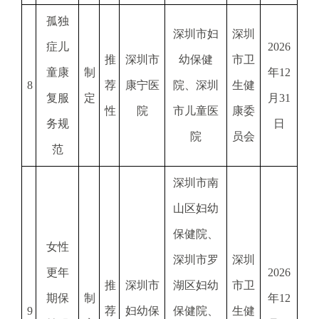
孤独
深圳市妇
深圳
症儿
2026
推
深圳市
幼保健
市卫
童康
制
年12
8
荐
康宁医
院、深圳
生健
复服
定
月31
性
院
市儿童医
康委
务规
日
院
员会
范
深圳市南
山区妇幼
保健院、
女性
深圳市罗
深圳
更年
2026
推
深圳市
湖区妇幼
市卫
期保
制
年12
9
荐
妇幼保
保健院、
生健