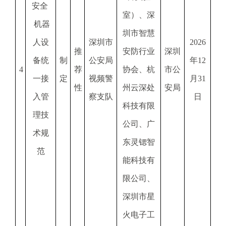
安全 
室）、深
 机器
圳市智慧
人设
深圳市
2026
推
安防行业
深圳
备统
制
公安局
年12
4
荐
协会、杭
市公
一接
定
视频警
月31
性
州云深处
安局
入管
察支队
日
科技有限
理技
公司、广
术规
东灵锶智
范
能科技有
限公司、
深圳市星
火电子工