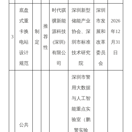
底盘
时代骐
深圳新型
深圳
式重
骥新能
储能产业
市发
2026
推
卡换
制
源科技
协会、深
展和
年12
3
荐
电站
定
(深圳)
圳市标准
改革
月31
性
设计
有限公
技术研究
委员
日
规范
司
院
会
深圳市警
用大数据
与人工智
能重点实
验室（鹏
公共
警实验