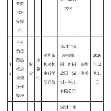
务数
大学
据对
接规
范
木材
深圳市仙
负压
深圳市
湖植物
2026
蒸热
推
1
制
检验检
园、红阳
深圳
年12
检疫
荐
2
定
疫科学
欣田（深
海关
月31
处理
性
研究院
圳）科技
日
操作
有限公司
规程
深圳市住