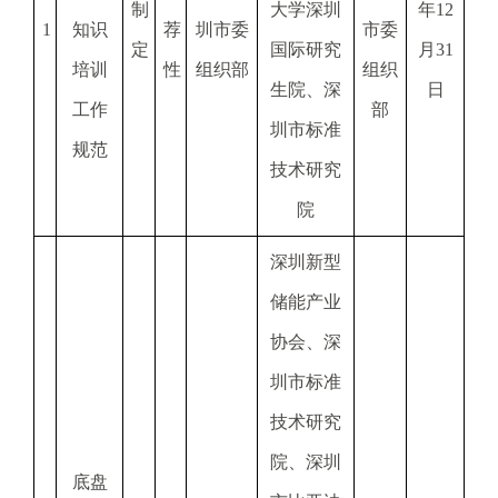
制
大学深圳
年12
.
1
知识
荐
圳市委
市委
s
定
国际研究
月31
z
培训
性
组织部
组织
生院、深
日
.
工作
部
g
圳市标准
o
规范
技术研究
v
.
院
c
n
深圳新型
储能产业
协会、深
圳市标准
技术研究
院、深圳
底盘