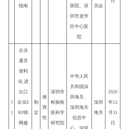
日
指南
医院、深
员会
圳市龙华
区中心医
院
企业
通关
便利
中华人民
化 进
共和国深
出口
深圳市
2026
推
圳海关、
1
企业E
制
检验检
深圳
年12
荐
深圳海关
1
RP联
定
疫科学
海关
月31
性
信息中
网服
研究院
日
心、深圳