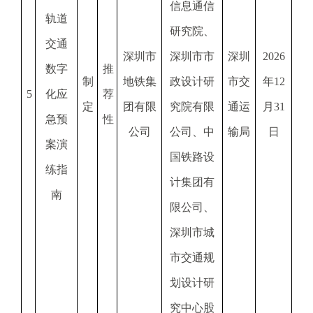
信息通信
轨道
研究院、
交通
深圳市
深圳市市
深圳
2026
数字
推
制
地铁集
政设计研
市交
年12
5
化应
荐
定
团有限
究院有限
通运
月31
急预
性
公司
公司、中
输局
日
案演
国铁路设
练指
计集团有
南
限公司、
深圳市城
市交通规
划设计研
究中心股