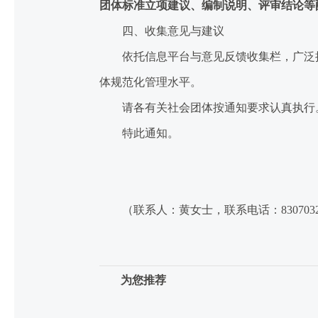
团体标准立项建议、编制说明、评审结论等
四、收集意见与建议
依托信息平台与意见反馈收集栏，广泛接
体规范化管理水平。
请各有关社会团体按通知要求认真执行
特此通知。
（联系人：黄女士，联系电话：8307032
为您推荐