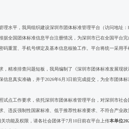
局组织建设深圳市团体标准管理平台（访问地址：https://sztb
根据全国团体标准信息平台注册情况，为深圳市已在全国平台完
密码重置、手机号绑定及基本信息核验工作。平台将统一采用手
，精准排查问题短板，我局编制了《深圳市团体标准发展现状
信息真实准确，并于2026年6月3日前完成提交，为全市团体
试点工作要求，依托深圳市团体标准管理平台，对深圳市社会团
求、违反强制性国家标准、低于推荐性标准要求、不符合产业政
相关功能及权限，请各社会团体于7月10日前在平台上传
本单位2