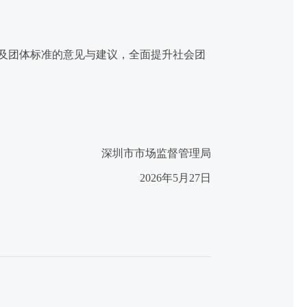
及团体标准的意见与建议，全面提升社会团
深圳市市场监督管理局
2026年5月27日