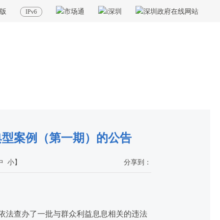
版
IPv6
当前位置：
首页
>
政务公开
>
通知公告
典型案例（第一期）的公告
中
小
】
分享到：
依法查办了一批与群众利益息息相关的违法