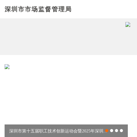
计
深圳市市场监督管理局
量
行
检
业
政
测
资
策
机
认
讯
法
构
证
规
入
服
口
务
平
1
2
3
4
台
深圳市第十五届职工技术创新运动会暨2025年深圳...