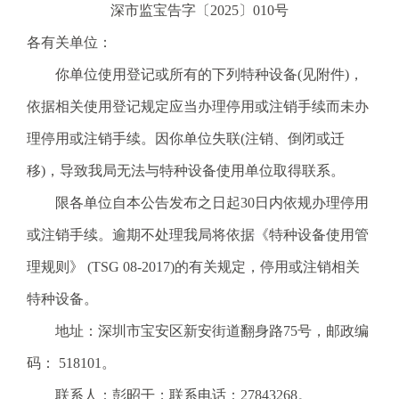
深市监宝告字〔2025〕010号
电
话
各有关单位：
：
你单位使用登记或所有的下列特种设备(见附件)，
1
2
依据相关使用登记规定应当办理停用或注销手续而未办
3
理停用或注销手续。因你单位失联(注销、倒闭或迁
1
5
移)，导致我局无法与特种设备使用单位取得联系。
·
限各单位自本公告发布之日起30日内依规办理停用
1
2
或注销手续。逾期不处理我局将依据《特种设备使用管
3
理规则》 (TSG 08-2017)的有关规定，停用或注销相关
4
5
特种设备。
投
地址：深圳市宝安区新安街道翻身路75号，邮政编
诉
举
码： 518101。
报
联系人：彭昭干；联系电话：27843268。