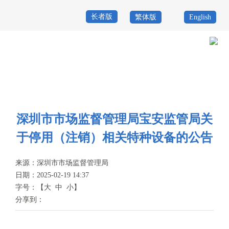
长者版
繁体版
English
首
页
政
当前位置：
首页
>
政务公开
>
其他
>
专题服务
>
特种设备安全
>
信息公
务
政
开
公
务
政
深圳市市场监督管理局宝安监管局关
开
服
民
专
于停用（注销）相关特种设备的公告
务
互
题
来源：
深圳市市场监督管理局
投
动
服
日期：2025-02-19 14:37
诉
字号：
【
大
中
小
】
举
务
分享到：
报
咨
询