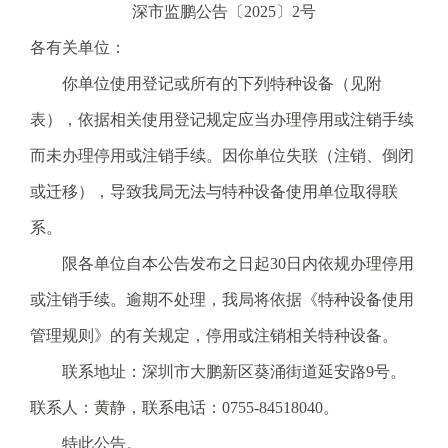
深市监鹏公告〔2025〕2号
电
话
各有关单位：
：
你单位使用登记或所有的下列特种设备（见附
1
2
表），依据相关使用登记规定应当办理停用或注销手续
3
而未办理停用或注销手续。因你单位失联（注销、倒闭
1
5
或迁移），导致我局无法与特种设备使用单位取得联
·
系。
1
2
限各单位自本公告发布之日起30日内依规办理停用
3
或注销手续。逾期不处理，我局将依据《特种设备使用
4
5
管理规则》的有关规定，停用或注销相关特种设备。
投
联系地址：深圳市大鹏新区葵涌街道延安路9号。
诉
举
联系人：黄静，联系电话：0755-84518040。
报
特此公告。