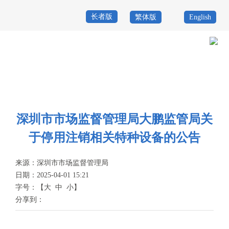
长者版
繁体版
English
首
页
政
当前位置：
首页
>
政务公开
>
其他
>
专题服务
>
特种设备安全
>
信息公
务
政
开
公
务
政
深圳市市场监督管理局大鹏监管局关
开
服
民
专
于停用注销相关特种设备的公告
务
互
题
来源：
深圳市市场监督管理局
投
动
服
日期：2025-04-01 15:21
诉
字号：
【
大
中
小
】
举
务
分享到：
报
咨
询