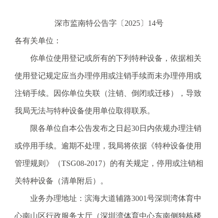
电
话
深市监南特公告字〔2025〕14号
：
各有关单位：
1
2
你单位使用登记或所有的下列特种设备，依据相关
3
使用登记规定应当办理停用或注销手续而未办理停用或
1
5
注销手续。因你单位失联（注销、倒闭或迁移），导致
·
我局无法与特种设备使用单位取得联系。
1
2
限各单位自本公告发布之日起30日内依规办理注销
3
或停用手续。逾期不处理，我局将依据《特种设备使用
4
5
管理规则》（TSG08-2017）的有关规定，停用或注销相
投
关特种设备（清单附后）。
诉
举
业务办理地址：滨海大道辅路3001号深圳湾体育中
报
心南山区行政服务大厅（深圳湾体育中心东南侧独栋楼