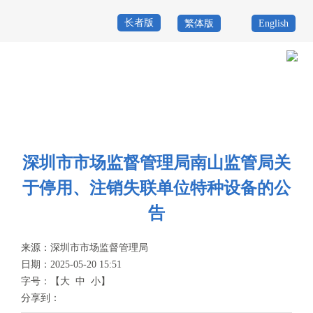
长者版
繁体版
English
首
页
政
当前位置：
首页
>
政务公开
>
其他
>
专题服务
>
特种设备安全
>
信息公
务
政
开
公
务
政
深圳市市场监督管理局南山监管局关
开
服
民
专
于停用、注销失联单位特种设备的公
务
互
题
告
投
动
服
诉
来源：
深圳市市场监督管理局
举
日期：2025-05-20 15:51
务
报
字号：
【
大
中
小
】
咨
分享到：
询