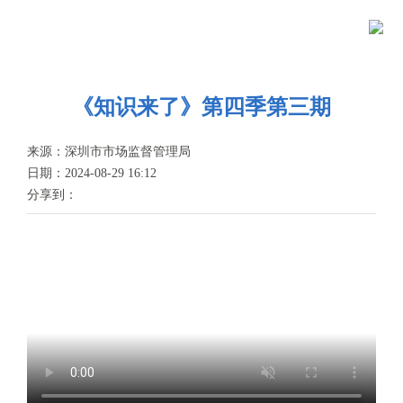
当前位置：
首页
>
政务公开
>
新闻资讯
>
视频集锦
首
页
政
《知识来了》第四季第三期
务
政
来源：深圳市市场监督管理局
日期：2024-08-29 16:12
公
务
政
分享到：
开
服
民
专
务
互
题
投
动
服
诉
举
务
报
咨
询