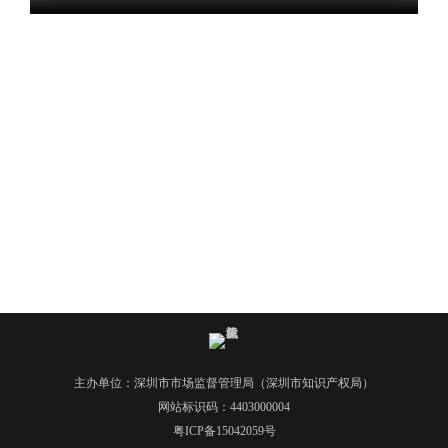
电
话
：
1
2
3
1
5
·
1
2
3
4
5
投
诉
主办单位：深圳市市场监督管理局（深圳市知识产权局）
举
网站标识码：4403000004
报
粤ICP备15042059号