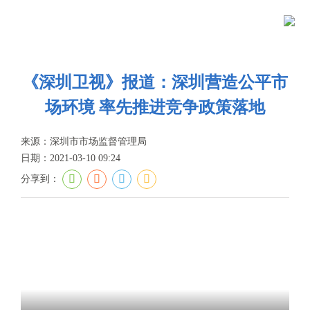
当前位置：
首页
>
政务公开
>
新闻资讯
>
视频集锦
首
页
政
《深圳卫视》报道：深圳营造公平市
场环境 率先推进竞争政策落地
务
政
公
务
政
来源：深圳市市场监督管理局
日期：2021-03-10 09:24
开
服
民
专
分享到：
务
互
题
投
动
服
诉
举
务
报
咨
询