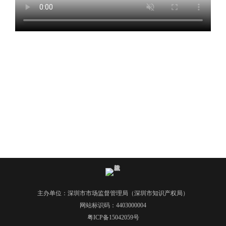
电
话
：
1
2
3
1
5
·
1
2
3
4
5
投
诉
主办单位：深圳市市场监督管理局（深圳市知识产权局）
举
网站标识码：4403000004
报
粤ICP备15042059号