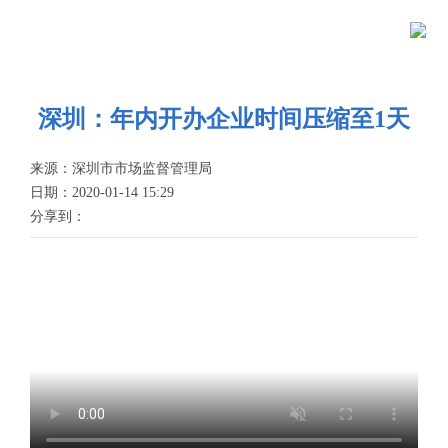
当前位置：
首页
>
政务公开
>
新闻资讯
>
视频集锦
首
页
政
深圳：年内开办企业时间压缩至1天
务
政
来源：深圳市市场监督管理局
日期：2020-01-14 15:29
公
务
政
分享到：
开
服
民
专
务
互
题
投
动
服
诉
举
务
报
咨
询