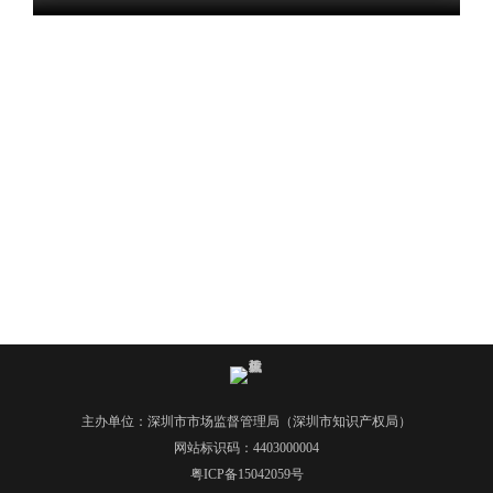
电
话
：
1
2
3
1
5
·
1
2
3
4
5
投
诉
主办单位：深圳市市场监督管理局（深圳市知识产权局）
举
网站标识码：4403000004
报
粤ICP备15042059号