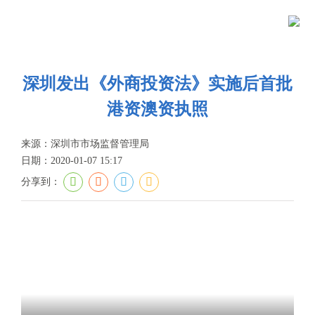
当前位置：
首页
>
政务公开
>
新闻资讯
>
视频集锦
首
页
政
深圳发出《外商投资法》实施后首批
港资澳资执照
务
政
公
务
政
来源：深圳市市场监督管理局
日期：2020-01-07 15:17
开
服
民
专
分享到：
务
互
题
投
动
服
诉
举
务
报
咨
询