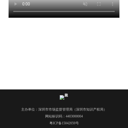
电
话
：
1
2
3
1
5
·
1
2
3
4
5
投
诉
主办单位：深圳市市场监督管理局（深圳市知识产权局）
举
网站标识码：4403000004
报
粤ICP备15042059号