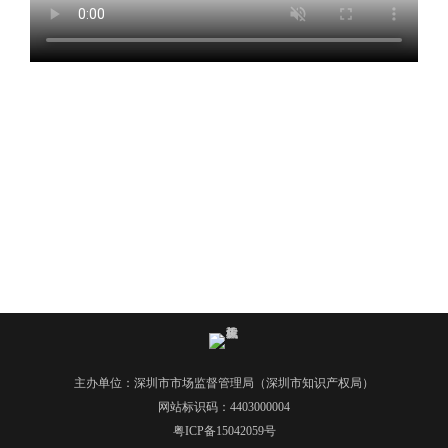
电
话
：
1
2
3
1
5
·
1
2
3
4
5
投
诉
主办单位：深圳市市场监督管理局（深圳市知识产权局）
举
网站标识码：4403000004
报
粤ICP备15042059号