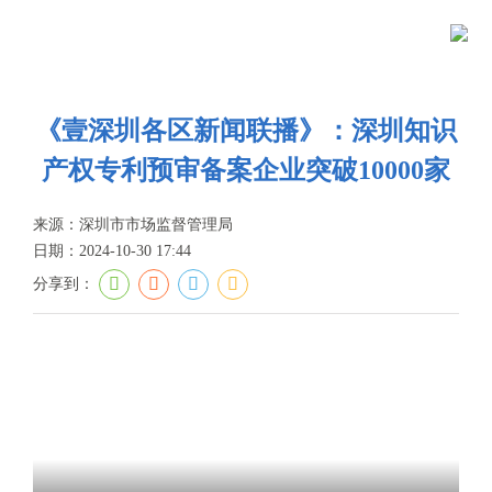
当前位置：
首页
>
政务公开
>
新闻资讯
>
视频集锦
首
页
政
《壹深圳各区新闻联播》：深圳知识
产权专利预审备案企业突破10000家
务
政
公
务
政
来源：深圳市市场监督管理局
日期：2024-10-30 17:44
开
服
民
专
分享到：
务
互
题
投
动
服
诉
举
务
报
咨
询