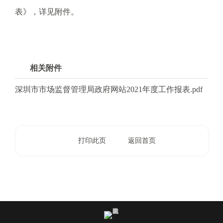
电
表》，详见附件。
话
：
1
2
相关附件
3
1
深圳市市场监督管理局政府网站2021年度工作报表.pdf
5
·
1
2
打印此页
返回首页
3
4
5
投
诉
举
报