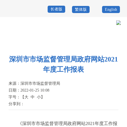
长者版
繁体版
English
首
页
政
当前位置：
首页
>
政务公开
>
网站年度报表
务
政
公
务
深圳市市场监督管理局政府网站2021
政
年度工作报表
开
服
民
专
务
互
来源：
深圳市市场监督管理局
题
日期：2022-01-25 10:08
投
动
服
字号：
【
大
中
小
】
诉
分享到：
举
务
报
咨
《深圳市市场监督管理局政府网站2021年度工作报
询