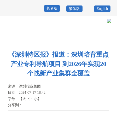
长者版
繁体版
English
首
页
政
当前位置：
首页
>
政务公开
>
新闻资讯
>
媒体之声
务
政
公
务
《深圳特区报》报道：深圳培育重点
政
产业专利导航项目 到2026年实现20
开
服
民
专
个战新产业集群全覆盖
务
互
题
投
来源：
深圳报业集团
动
服
诉
日期：2024-07-17 18:42
举
字号：
【
大
中
小
】
务
报
分享到：
咨
询