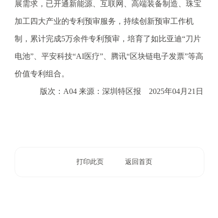
电
展需求，已开通新能源、互联网、高端装备制造、珠宝
子
加工四大产业的专利预审服务，持续创新预审工作机
信
箱
制，累计完成5万余件专利预审，培育了如比亚迪“刀片
：
电池”、平安科技“AI医疗”、腾讯“区块链电子发票”等高
1
2
价值专利组合。
3
版次：A04 来源：深圳特区报 2025年04月21日
1
5
@
m
a
i
打印此页
返回首页
l
.
a
m
r