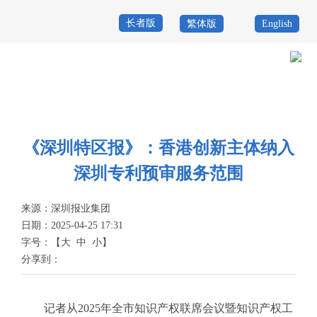
长者版
繁体版
English
首
页
政
当前位置：
首页
>
政务公开
>
新闻资讯
>
媒体之声
务
政
公
务
《深圳特区报》：香港创新主体纳入
政
深圳专利预审服务范围
开
服
民
专
务
互
来源：
深圳报业集团
题
日期：2025-04-25 17:31
投
动
服
字号：
【
大
中
小
】
诉
分享到：
举
务
报
咨
记者从2025年全市知识产权联席会议暨知识产权工
询