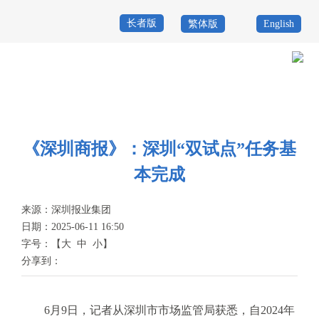
长者版
繁体版
English
首
页
政
当前位置：
首页
>
政务公开
>
新闻资讯
>
媒体之声
务
政
公
务
《深圳商报》：深圳“双试点”任务基
政
本完成
开
服
民
专
务
互
来源：
深圳报业集团
题
日期：2025-06-11 16:50
投
动
服
字号：
【
大
中
小
】
诉
分享到：
举
务
报
咨
6月9日，记者从深圳市市场监管局获悉，自2024年
询