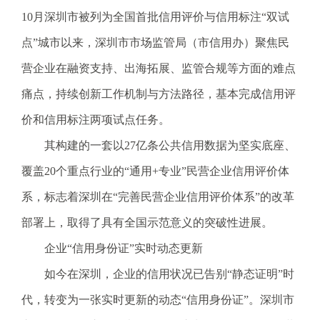
电
10月深圳市被列为全国首批信用评价与信用标注“双试
话
点”城市以来，深圳市市场监管局（市信用办）聚焦民
：
1
营企业在融资支持、出海拓展、监管合规等方面的难点
2
痛点，持续创新工作机制与方法路径，基本完成信用评
3
1
价和信用标注两项试点任务。
5
其构建的一套以27亿条公共信用数据为坚实底座、
·
1
覆盖20个重点行业的“通用+专业”民营企业信用评价体
2
系，标志着深圳在“完善民营企业信用评价体系”的改革
3
4
部署上，取得了具有全国示范意义的突破性进展。
5
企业“信用身份证”实时动态更新
投
诉
如今在深圳，企业的信用状况已告别“静态证明”时
举
代，转变为一张实时更新的动态“信用身份证”。深圳市
报