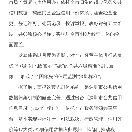
电
市场监管局（市信用办）依托全市归集的超27亿条公共
子
信用数据，构建民营企业信用评价体系，涵盖经营变
信
箱
更、登记许可、处罚记录、投诉举报、表彰评价五大维
：
度，共63项核心指标，实现对全市440万经营主体的全
1
2
面覆盖。
3
这套体系以月度为周期，对全市经营主体进行从最
1
5
优“A+级”到风险警示“E级”的总共六级精准“信用画
@
像”，形成了全国领先的信用监测“深圳标准”。
m
a
据了解，支撑这套先进体系的，是深圳市公共信用
i
数据归集机制的健全完善。通过出台《深圳市公共信用
l
.
信息目录（2024年版）》，依托全市政务资源共享平
a
台，基本实现登记注册、司法裁决、行政管理、信用评
m
r
价等12大类735项信用数据应归尽归，跨部门推动税