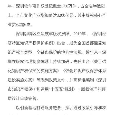
电
年，深圳软件著作权登记数量17.0万件，占全省半数以
话
上。全市文化产业增加值达3200亿元，其中版权核心产
：
1
业贡献超6成。
2
深圳以特区立法筑牢版权屏障。2019年，《深圳经
3
1
济特区知识产权保护条例》出台，成为全国首部涵盖知
5
识产权全类型、全链条保护的地方性法规。近年来，深
·
1
圳在版权治理制度体系上持续加码，先后出台《关于强
2
化知识产权保护的实施方案》《强化知识产权保护体系
3
4
建设实施方案》等系列政策文件，并高标准编制《深圳
5
市知识产权保护和运用“十五五”规划》，版权治理的顶
投
诉
层设计日臻完善。
举
以创新基地打通服务链条。深圳通过政策引导和梯
报