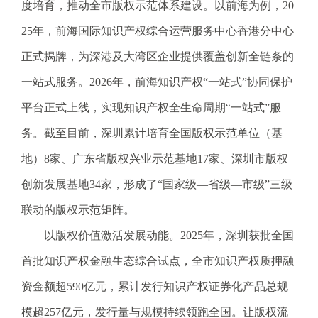
电
度培育，推动全市版权示范体系建设。以前海为例，20
子
25年，前海国际知识产权综合运营服务中心香港分中心
信
箱
正式揭牌，为深港及大湾区企业提供覆盖创新全链条的
：
一站式服务。2026年，前海知识产权“一站式”协同保护
1
2
平台正式上线，实现知识产权全生命周期“一站式”服
3
务。截至目前，深圳累计培育全国版权示范单位（基
1
5
地）8家、广东省版权兴业示范基地17家、深圳市版权
@
创新发展基地34家，形成了“国家级—省级—市级”三级
m
a
联动的版权示范矩阵。
i
以版权价值激活发展动能。2025年，深圳获批全国
l
.
首批知识产权金融生态综合试点，全市知识产权质押融
a
资金额超590亿元，累计发行知识产权证券化产品总规
m
r
模超257亿元，发行量与规模持续领跑全国。让版权流