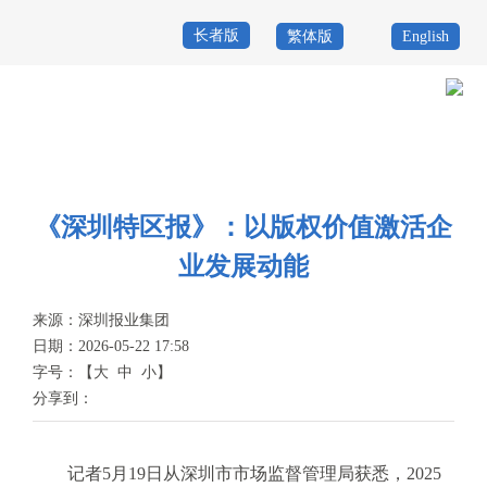
长者版
繁体版
English
首
页
政
当前位置：
首页
>
政务公开
>
新闻资讯
>
媒体之声
务
政
公
务
《深圳特区报》：以版权价值激活企
政
业发展动能
开
服
民
专
务
互
来源：
深圳报业集团
题
日期：2026-05-22 17:58
投
动
服
字号：
【
大
中
小
】
诉
分享到：
举
务
报
咨
记者5月19日从深圳市市场监督管理局获悉，2025
询