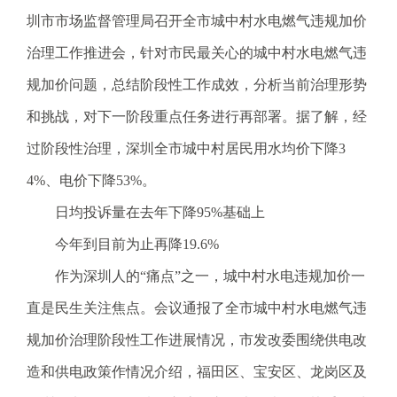
电
圳市市场监督管理局召开全市城中村水电燃气违规加价
话
治理工作推进会，针对市民最关心的城中村水电燃气违
：
1
规加价问题，总结阶段性工作成效，分析当前治理形势
2
和挑战，对下一阶段重点任务进行再部署。据了解，经
3
1
过阶段性治理，深圳全市城中村居民用水均价下降3
5
4%、电价下降53%。
·
1
日均投诉量在去年下降95%基础上
2
今年到目前为止再降19.6%
3
4
作为深圳人的“痛点”之一，城中村水电违规加价一
5
直是民生关注焦点。会议通报了全市城中村水电燃气违
投
诉
规加价治理阶段性工作进展情况，市发改委围绕供电改
举
造和供电政策作情况介绍，福田区、宝安区、龙岗区及
报