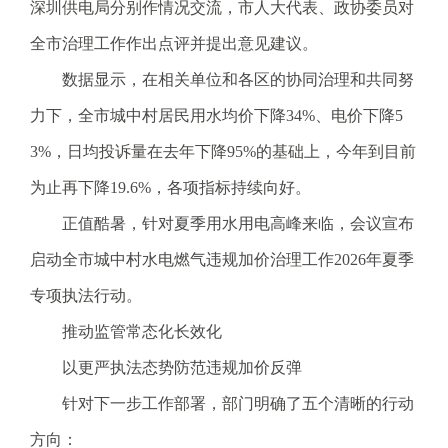
电
深圳供电局分别作情况交流，市人大代表、政协委员对
子
全市治理工作作出点评并提出意见建议。
信
箱
数据显示，在相关单位和各区的协同治理和共同努
：
力下，全市城中村居民用水均价下降34%、电价下降5
1
2
3%，日均投诉量在去年下降95%的基础上，今年到目前
3
为止再下降19.6%，各项指标持续向好。
1
5
正值酷暑，针对夏季用水用电高峰来临，会议宣布
@
启动全市城中村水电燃气违规加价治理工作2026年夏季
m
a
专项执法行动。
i
推动监管常态化长效化
l
.
以更严执法态势防范违规加价反弹
a
针对下一步工作部署，部门明确了五个清晰的行动
m
r
方向：