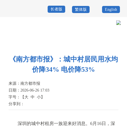
长者版
繁体版
English
首
页
政
当前位置：
首页
>
政务公开
>
新闻资讯
>
媒体之声
务
政
公
务
《南方都市报》：城中村居民用水均
政
价降34% 电价降53%
开
服
民
专
务
互
来源：
南方都市报
题
日期：2026-06-26 17:03
投
动
服
字号：
【
大
中
小
】
诉
分享到：
举
务
报
咨
深圳的城中村租房一族迎来好消息。6月16日，深
询