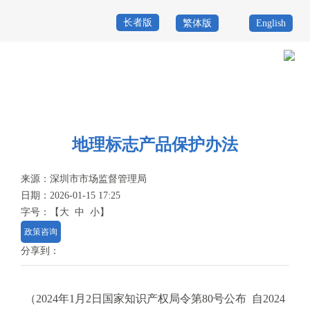
长者版
繁体版
English
首
页
政
当前位置：
首页
>
政务公开
>
政策
>
政策法规
务
政
公
务
地理标志产品保护办法
政
开
服
民
专
来源：
深圳市市场监督管理局
日期：2026-01-15 17:25
务
互
题
字号：
【
大
中
小
】
投
政策咨询
动
服
诉
分享到：
举
务
报
咨
（2024年1月2日国家知识产权局令第80号公布 自2024
询