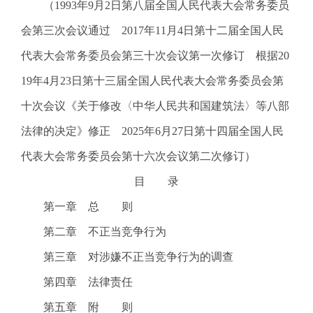
（
1993
年
9
月
2
日第八届全国人民代表大会常务委员
电
会第三次会议通过
2017
年
11
月
4
日第十二届全国人民
话
：
代表大会常务委员会第三十次会议第一次修订 根据
20
1
19
年
4
月
23
日第十三届全国人民代表大会常务委员会第
2
3
十次会议《关于修改〈中华人民共和国建筑法〉等八部
1
法律的决定》修正
2025
年
6
月
27
日第十四届全国人民
5
·
代表大会常务委员会第十六次会议第二次修订）
1
目 录
2
3
第一章 总 则
4
第二章 不正当竞争行为
5
投
第三章 对涉嫌不正当竞争行为的调查
诉
第四章 法律责任
举
报
第五章 附 则