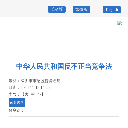
长者版
繁体版
English
首
页
政
当前位置：
首页
>
政务公开
>
政策
>
政策法规
>
公平竞争管理类
>
国家
务
政
法律法规及规章
公
务
政
中华人民共和国反不正当竞争法
开
服
民
专
来源：
深圳市市场监督管理局
务
互
题
日期：2025-11-12 14:25
投
字号：
【
大
中
小
】
动
服
诉
政策咨询
举
务
分享到：
报
咨
询