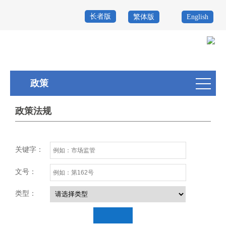
长者版
繁体版
English
首
页
政
务
政
政策
公
务
政
政策法规
开
服
民
专
务
互
题
关键字：
投
动
服
文号：
诉
举
类型：
务
报
咨
询