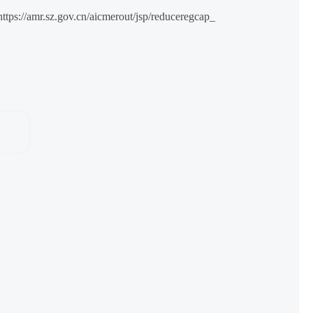
/aicmerout/jsp/reduceregcap_