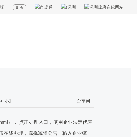
版
IPv6
当前位置：
首页
>
政务服务
>
重点业务
>
全业务全流程无纸化
>
常见问题
中
小
】
分享到：
index.html）， 点击办理入口，使用企业法定代表
击在线办理，选择减资公告，输入企业统一