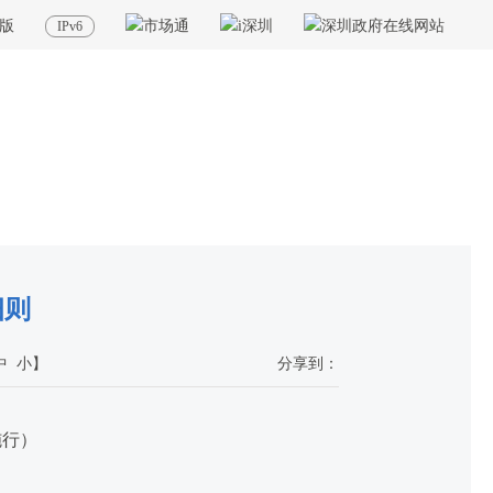
版
IPv6
当前位置：
首页
>
政务服务
>
重点业务
>
全业务全流程无纸化
>
政策规定
细则
中
小
】
分享到：
施行）