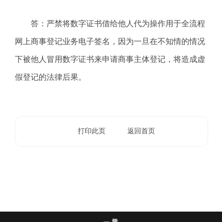
电
话
答：严禁将数字证书借给他人代为操作用于全流程
：
网上商事登记业务电子签名，因为一旦在不知情的情况
1
2
下被他人冒用数字证书来申请商事主体登记，将造成虚
3
假登记的法律后果。
1
5
·
1
2
打印此页
返回首页
3
4
5
投
诉
举
报