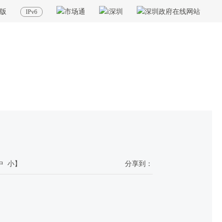
版
IPv6
当前位置：
首页
>
政务服务
>
重点业务
>
全业务全流程无纸化
>
数字证书
中
小
】
分享到：