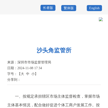
长者版
繁体版
English
首
页
政
当前位置：
首页
>
政务公开
>
机构概况
>
派出机构
>
盐田局
务
政
公
务
沙头角监管所
政
开
服
民
专
来源：
深圳市市场监督管理局
日期：2024-11-08 17:34
务
互
题
字号：
【
大
中
小
】
投
分享到：
动
服
诉
举
务
报
一、按规定承担辖区市场主体监督检查，掌握市场
咨
主体基本情况，配合做好促进个体工商户发展工作。按
询