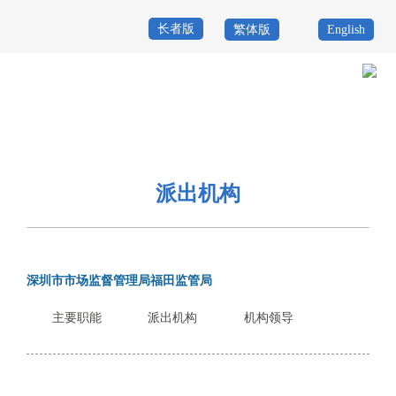
长者版
繁体版
English
首
页
政
当前位置：
首页
>
政务公开
>
机构概况
>
派出机构
务
政
公
务
政
派出机构
开
服
民
专
务
互
题
深圳市市场监督管理局福田监管局
投
动
服
诉
主要职能
派出机构
机构领导
举
务
报
咨
询