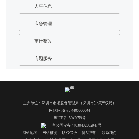
人事信息
电
话
：
应急管理
1
2
审计整改
3
1
专题服务
5
·
1
2
3
4
主办单位：深圳市市场监督管理局（深圳市知识产权局）
5
网站标识码：4403000004
投
粤ICP备15042059号
诉
粤公网安备 44030402002947号
举
网站地图
-
网站概况
-
版权保护
-
隐私声明
-
联系我们
报