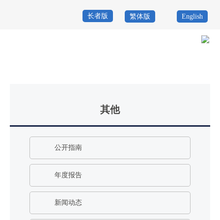
长者版
繁体版
English
首
页
政
当前位置：
首页
>
政务公开
>
其他
务
政
公
务
政
其他
开
服
民
专
务
互
题
公开指南
投
动
服
诉
年度报告
举
务
报
新闻动态
咨
询