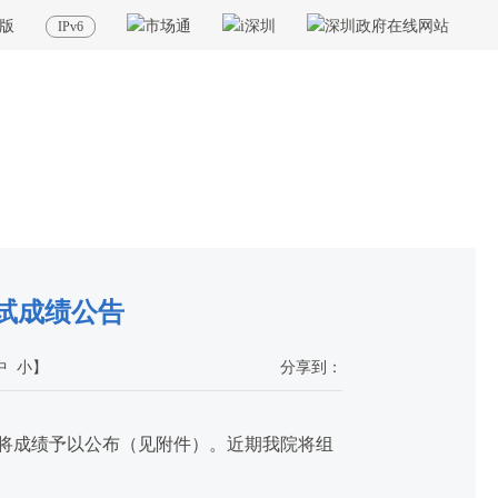
版
IPv6
当前位置：
首页
>
政务公开
>
其他
>
人事信息
试成绩公告
中
小
】
分享到：
将成绩予以公布（见附件）。近期我院将组