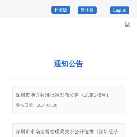
长者版
繁体版
English
首
页
政
当前位置：
首页
>
政务公开
>
通知公告
务
政
公
务
通知公告
政
开
服
民
专
务
互
题
深圳市地方标准批准发布公告（总第148号）
投
动
服
发布日期：2024-06-20
诉
举
务
报
咨
深圳市市场监督管理局关于公开征求《深圳经济
询