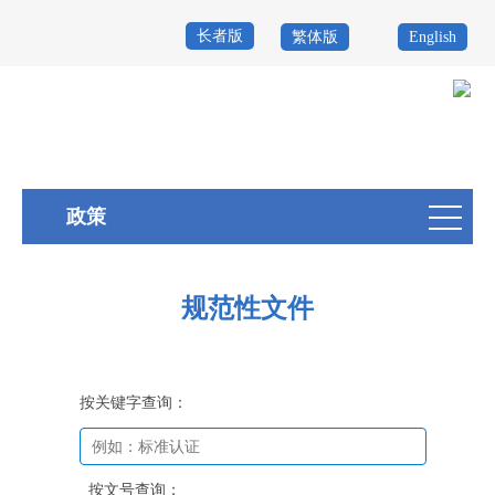
长者版
繁体版
English
首
页
政
当前位置：
首页
>
政务公开
>
政策
>
规范性文件
务
政
政策
公
务
政
开
服
民
专
规范性文件
务
互
题
投
动
服
诉
按关键字查询：
举
务
报
咨
按文号查询：
询