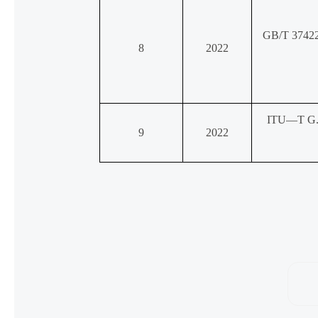
GB/T 3
8
2022
ITU—T G
9
2022