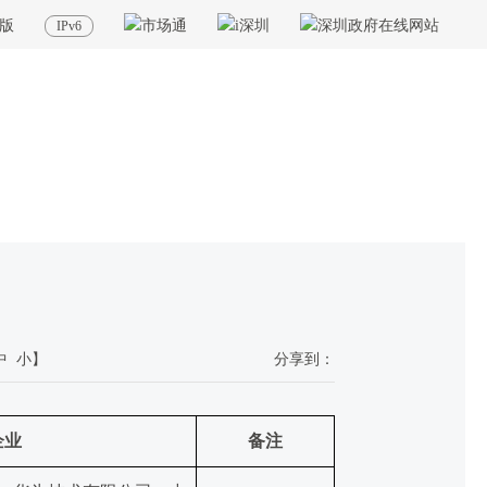
版
IPv6
当前位置：
首页
>
政务公开
>
其他
>
专题服务
>
深圳标准
>
标准成果
中
小
】
分享到：
企业
备注