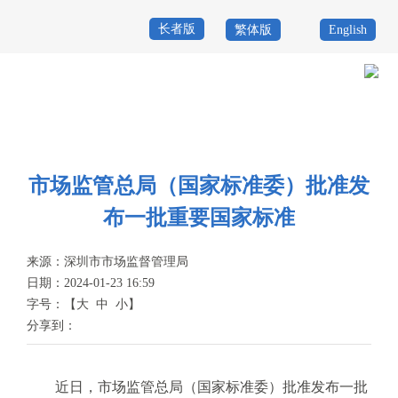
长者版
繁体版
English
首
页
政
当前位置：
首页
>
政务公开
>
其他
>
专题服务
>
深圳标准
>
标准资讯
务
政
公
务
市场监管总局（国家标准委）批准发
政
布一批重要国家标准
开
服
民
专
务
互
来源：
深圳市市场监督管理局
题
日期：2024-01-23 16:59
投
动
服
字号：
【
大
中
小
】
诉
分享到：
举
务
报
咨
近日，市场监管总局（国家标准委）批准发布一批
询