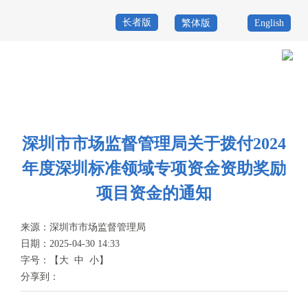
长者版
繁体版
English
首
页
政
当前位置：
首页
>
政务公开
>
其他
>
专题服务
>
深圳标准
>
通知公告
务
政
公
务
深圳市市场监督管理局关于拨付2024
政
年度深圳标准领域专项资金资助奖励
开
服
民
专
项目资金的通知
务
互
题
投
来源：
深圳市市场监督管理局
动
服
诉
日期：2025-04-30 14:33
举
字号：
【
大
中
小
】
务
报
分享到：
咨
询