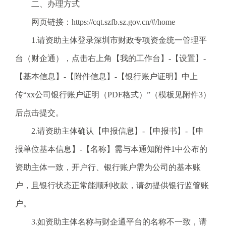
电
二、办理方式
子
网页链接：https://cqt.szfb.sz.gov.cn/#/home
信
箱
1.请资助主体登录深圳市财政专项资金统一管理平
：
台（财企通），点击右上角【我的工作台】-【设置】-
1
2
【基本信息】-【附件信息】-【银行账户证明】中上
3
传“xx公司银行账户证明（PDF格式）”（模板见附件3）
1
5
后点击提交。
@
2.请资助主体确认【申报信息】-【申报书】-【申
m
a
报单位基本信息】-【名称】需与本通知附件1中公布的
i
资助主体一致，开户行、银行账户需为公司的基本账
l
.
户，且银行状态正常能顺利收款，请勿提供银行监管账
a
户。
m
r
3.如资助主体名称与财企通平台的名称不一致，请