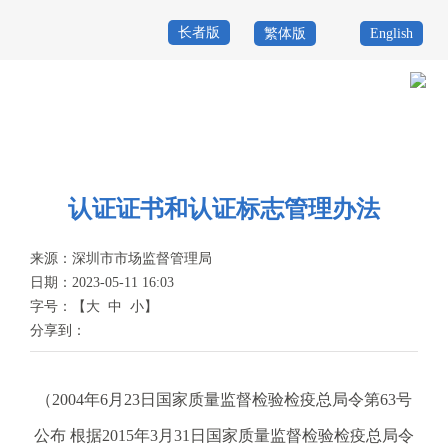
长者版
繁体版
English
首
页
政
当前位置：
首页
>
计量检测认证公共服务
>
政策法规
务
政
公
务
认证证书和认证标志管理办法
政
开
服
民
专
来源：
深圳市市场监督管理局
日期：2023-05-11 16:03
务
互
题
字号：
【
大
中
小
】
投
分享到：
动
服
诉
举
务
报
（2004年6月23日国家质量监督检验检疫总局令第63号
咨
公布 根据2015年3月31日国家质量监督检验检疫总局令
询