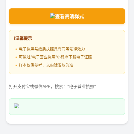
盐田区政务服务中心
查看高清样式
0755-25221303
深圳市盐田区沙盐路盐田现代产业服务中心裙楼
A 座二楼盐田区行政服务中心 1-7 号窗口、开办
ℹ
温馨提示
企业一窗通 8-9 号窗口
办公时间： 周一至周五（法定节假日除外）上午9:00-
电子执照与纸质执照具有同等法律效力
12:00，下午2:00-5:45
可通过"电子营业执照"小程序下载电子证照
样本仅供参考，以实际发放为准
南山区政务服务中心
0755-86975095
打开支付宝或微信APP，搜索："电子营业执照"
深圳市南山区滨海大道辅路3001号深圳湾体育中
心（南山区行政体育中心东南侧独栋楼房）
办公时间：周一至周五（法定节假日除外）上午9:00-
12:00，下午2:00-6:00
南山区政务服务中心创新广场服务厅