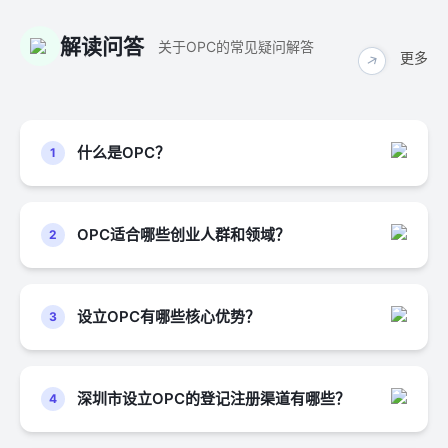
0755-26923005
解读问答
深圳市南山区白石路3609号深圳湾科技生态园9
关于OPC的常见疑问解答
更多
↓
栋A座A1三层
办公时间：周一至周五（法定节假日除外）上午9:00-
12:00，下午2:00-6:00
什么是OPC？
1
南山区政务服务中心创智云城服务厅
答：OPC全称为One Person Company，原指法
律上的“一人有限责任公司”，但在人工智能时代被赋
0755-86965234
予新内涵，强调“单人 +AI 即公司”的超级个体创业模
深圳市南山区西丽街道创科路 260号创智云城 A3
OPC适合哪些创业人群和领域？
2
式 。‌‌‌
栋3楼
答：主要适配掌握AI技术、数字技能的科创创业
办公时间：周一至周五（法定节假日除外）上午9:00-
者，以及希望灵活开展轻资产创业的“超级个体”。重
12:00，下午2:00-6:00
点适合AI研发、数字创意、技术服务、智能咨询、线
设立OPC有哪些核心优势？
3
上文创、人工智能应用开发等轻资产、高效率、高创
答：一是决策高效，单一股东自主决策，无需股
宝安区政务服务中心
新的创业领域。
东会表决，适配科创项目快速迭代需求；二是责任有
限，合规运营下股东以认缴出资额为限承担责任，个
0755-27660009
深圳市设立OPC的登记注册渠道有哪些？
4
人资产与公司资产相互隔离；三是主体正规，拥有独
深圳市宝安区宝安大道与罗田路交汇处宝安区体
答：可通过线上全流程办理和线下窗口辅助办理
育中心综合训练馆一楼（宝安区公安分局出入境
立法人资格，可独立申请资质、开具发票、打造品