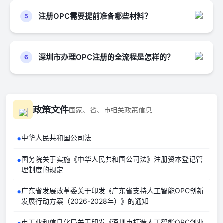
两种渠道：线上可通过“广东政务服务网、深圳市市场
办证大厅正对面）
牌，利于后续融资与业务拓展；四是创业轻量化，依
监督管理局官网”办理，实现全程网办、智能审批；线
注册OPC需要提前准备哪些材料？
5
办公时间：周一至周五（法定节假日除外）上午9:00-
托AI工具降低人力与运营成本，一人即可完成全流程
下可前往全市各行政服务中心办理。
12:00，下午2:00-6:00
答：1.有符合公司章程规定的股东认缴的出资
业务运作。
额； 2.制定公司章程； 3.有公司名称，建立符合要求
的组织机构； 4.有公司住所。
龙岗区政务服务中心
深圳市办理OPC注册的全流程是怎样的？
6
答：①通过线上平台提交名称自主申报；②在
0755-28908420
线填写公司基本信息、股东及监事信息、注册地址等
深圳市龙岗区龙城街道龙翔大道8033-1号（区政
内容；③电子签名，通过音视频双录完成人脸识别与
府大门外西南侧）
电子签名；④市场监管部门审核通过后电子营业执照
政策文件
国家、省、市相关政策信息
办公时间：周一至周五（法定节假日除外）上午9:00-
同步生成；⑤执照领取，纸质营业执照免费邮寄到
12:00，下午2:00-6:00
家；⑥免费刻章，政府统一为新办企业刻制公章、财
•
中华人民共和国公司法
务章等4枚印章，随执照寄出；⑦后续衔接，完成银
龙华区政务服务中心
行开户。
•
国务院关于实施《中华人民共和国公司法》注册资本登记管
理制度的规定
0755-23332010
深圳市龙华区龙华大道2281号国鸿大厦A座龙华
•
广东省发展改革委关于印发《广东省支持人工智能OPC创新
区政务服务中心二楼
发展行动方案（2026-2028年）》的通知
办公时间：周一至周五（法定节假日除外）上午9:00-
12:00，下午2:00-6:00
•
市工业和信息化局关于印发《深圳市打造人工智能OPC创业