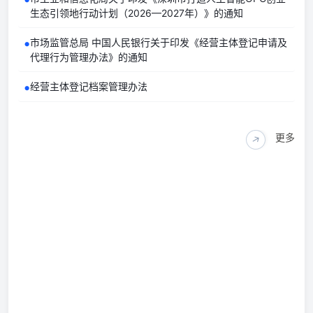
生态引领地行动计划（2026—2027年）》的通知
坪山区政务服务中心
•
市场监管总局 中国人民银行关于印发《经营主体登记申请及
代理行为管理办法》的通知
0755-84539088
深圳市坪山区金牛西路12号启兴大厦1楼
•
经营主体登记档案管理办法
办公时间：周一至周五（法定节假日除外）上午9:00-
12:30，下午2:00-5:30
更多
↓
光明区政务服务中心
0755-88212021
深圳市​光明区牛山路和德雅路交汇处公共服务平
台一层
办公时间：周一至周五（法定节假日除外）上午9:00-
12:00，下午2:00-6:00
大鹏新区政务服务中心
0755-28333100