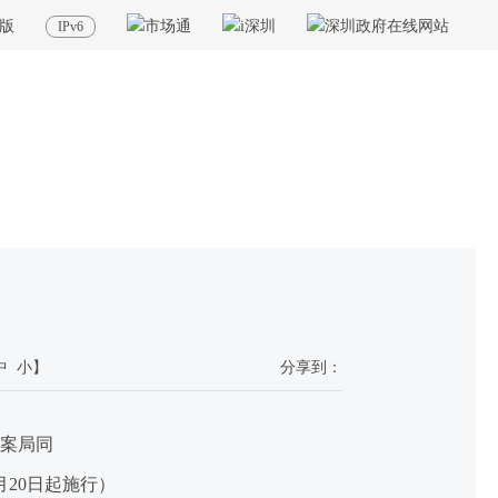
版
IPv6
当前位置：
首页
>
政务公开
>
其他
>
专题服务
>
政策文件
中
小
】
分享到：
档案局同
月20日起施行）