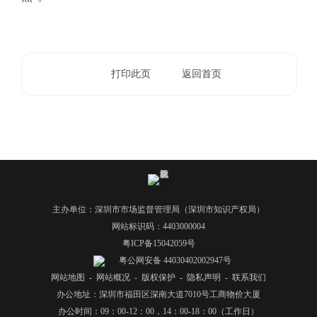
电
子
信
箱
：
打印此页
返回首页
1
2
3
1
5
@
m
a
主办单位：深圳市市场监督管理局（深圳市知识产权局）
i
网站标识码：4403000004
l
粤ICP备15042059号
.
粤公网安备 44030402002947号
a
网站地图
-
网站概况
-
版权保护
-
隐私声明
-
联系我们
m
办公地址：深圳市福田区深南大道7010号工商物价大厦
r
办公时间：09：00-12：00，14：00-18：00（工作日）