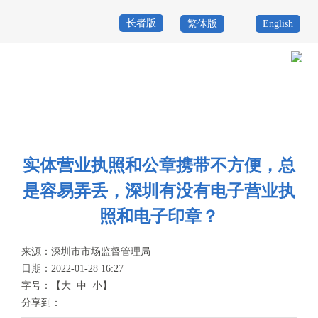
长者版
繁体版
English
首
页
政
当前位置：
首页
>
政务公开
>
其他
>
专题服务
>
开办企业一窗通
>
常见
务
政
问题
公
务
政
实体营业执照和公章携带不方便，总
开
服
民
专
是容易弄丢，深圳有没有电子营业执
务
互
题
照和电子印章？
投
动
服
诉
来源：
深圳市市场监督管理局
举
日期：2022-01-28 16:27
务
报
字号：
【
大
中
小
】
咨
分享到：
询