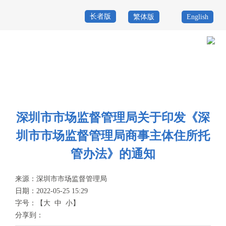
长者版
繁体版
English
首
页
政
当前位置：
首页
>
政务公开
>
其他
>
专题服务
>
开办企业一窗通
>
开办
务
政
企业政策
公
务
政
深圳市市场监督管理局关于印发《深
开
服
民
专
圳市市场监督管理局商事主体住所托
务
互
题
管办法》的通知
投
动
服
诉
来源：
深圳市市场监督管理局
举
日期：2022-05-25 15:29
务
报
字号：
【
大
中
小
】
咨
分享到：
询