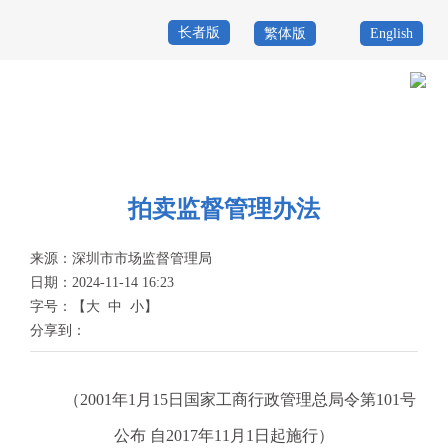
长者版
繁体版
English
首
页
政
当前位置：
首页
>
政务公开
>
其他
>
专题服务
>
市场建设
>
法律法规
务
政
公
务
拍卖监督管理办法
政
开
服
民
专
来源：
深圳市市场监督管理局
日期：2024-11-14 16:23
务
互
题
字号：
【
大
中
小
】
投
分享到：
动
服
诉
举
务
报
（2001年1月15日国家工商行政管理总局令第101号
咨
公布 自2017年11月1日起施行）
询