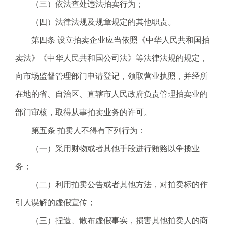
电
（三）依法查处违法拍卖行为；
子
（四）法律法规及规章规定的其他职责。
信
箱
第四条 设立拍卖企业应当依照《中华人民共和国拍
：
卖法》《中华人民共和国公司法》等法律法规的规定，
1
2
向市场监督管理部门申请登记，领取营业执照，并经所
3
在地的省、自治区、直辖市人民政府负责管理拍卖业的
1
5
部门审核，取得从事拍卖业务的许可。
@
第五条 拍卖人不得有下列行为：
m
a
（一）采用财物或者其他手段进行贿赂以争揽业
i
务；
l
.
（二）利用拍卖公告或者其他方法，对拍卖标的作
a
引人误解的虚假宣传；
m
r
（三）捏造、散布虚假事实，损害其他拍卖人的商