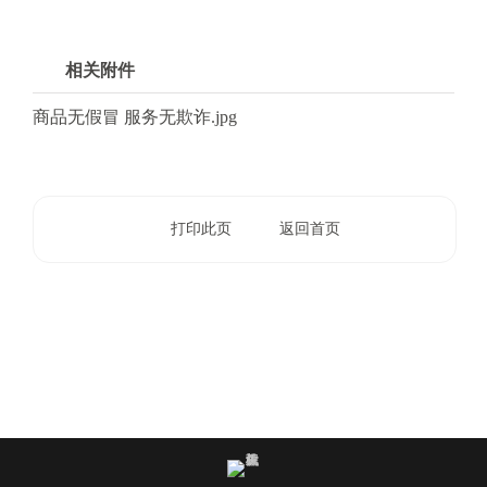
电
话
相关附件
：
1
商品无假冒 服务无欺诈.jpg
2
3
1
5
打印此页
返回首页
·
1
2
3
4
5
投
诉
举
报