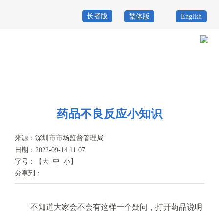
长者版
繁体版
English
首
页
政
当前位置：
首页
>
政务公开
>
其他
>
专题服务
>
食品药品安全
>
告诉咱
务
政
爸妈
公
务
政
药品不良反应小知识
开
服
民
专
来源：
深圳市市场监督管理局
务
互
题
日期：2022-09-14 11:07
投
字号：
【
大
中
小
】
动
服
诉
分享到：
举
务
报
咨
不知道大家会不会有这样一个疑问，打开药品说明
询