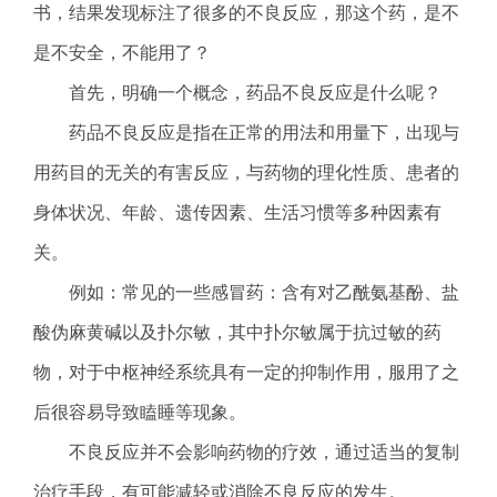
书，结果发现标注了很多的不良反应，那这个药，是不
电
话
是不安全，不能用了？
：
首先，明确一个概念，药品不良反应是什么呢？
1
2
药品不良反应是指在正常的用法和用量下，出现与
3
用药目的无关的有害反应，与药物的理化性质、患者的
1
5
身体状况、年龄、遗传因素、生活习惯等多种因素有
·
关。
1
2
例如：常见的一些感冒药：含有对乙酰氨基酚、盐
3
酸伪麻黄碱以及扑尔敏，其中扑尔敏属于抗过敏的药
4
5
物，对于中枢神经系统具有一定的抑制作用，服用了之
投
后很容易导致瞌睡等现象。
诉
举
不良反应并不会影响药物的疗效，通过适当的复制
报
治疗手段，有可能减轻或消除不良反应的发生。