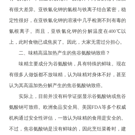
电
子
有很大差异。亚铁氰化钾的氰根与铁离子结合紧密，稳
信
定性很好，在亚铁氰化钾的溶液中几乎检测不到有毒的
箱
：
氰根离子。而且，亚铁氰化钾的分解温度在400℃以
1
上，此时食物已成焦炭了。因此，大家无需过分担心。
2
3
二、味精高温加热产生的焦谷氨酸钠致癌？
1
味精主要成分为谷氨酸钠，具有特殊的鲜味。现在
5
@
有很多人做饭都不放味精，认为味精对身体不好，甚至
m
认为其高温加热分解产生的焦谷氨酸钠致癌。
a
i
实际上，目前并没有科学证据显示谷氨酸钠或焦谷
l
氨酸钠可致癌。欧洲食品安全局、美国FDA等多个权威
.
a
机构通过安全性评估，一致认为味精的食用是安全的。
m
不过，焦谷氨酸钠是没有鲜味的，因此烹饪菜肴时，建
r