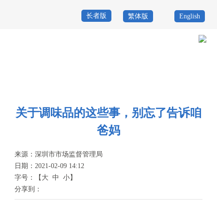
长者版
繁体版
English
首
页
政
当前位置：
首页
>
政务公开
>
其他
>
专题服务
>
食品药品安全
>
告诉咱
务
政
爸妈
公
务
政
关于调味品的这些事，别忘了告诉咱
开
服
民
专
爸妈
务
互
题
来源：
深圳市市场监督管理局
投
动
服
日期：2021-02-09 14:12
诉
字号：
【
大
中
小
】
举
务
分享到：
报
咨
询