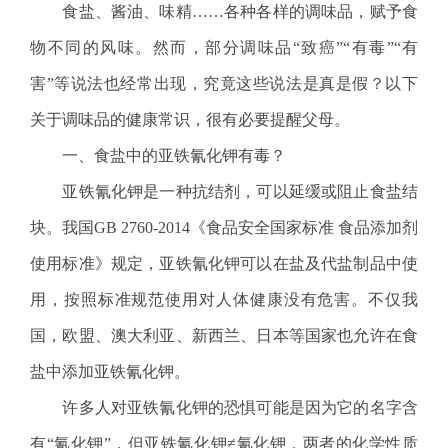
食盐、酱油、味精……各种各样的调味品，赋予食
电
话
物不同的风味。然而，部分调味品“致癌”“有毒”“有
：
害”等说法也经常出现，究竟这些说法是真是假？以下
1
2
关于调味品的健康常识，很有必要提醒父母。
3
一、食盐中的亚铁氰化钾有毒？
1
5
亚铁氰化钾是一种抗结剂，可以延缓或阻止食盐结
·
块。我国GB 2760-2014《食品安全国家标准 食品添加剂
1
2
使用标准》规定，亚铁氰化钾可以在盐及代盐制品中使
3
用，按照标准规范使用对人体健康没有危害。不仅我
4
5
国，欧盟、澳大利亚、新西兰、日本等国家也允许在食
投
盐中添加亚铁氰化钾。
诉
举
许多人对亚铁氰化钾的恐惧可能是因为它的名字含
报
有“氰化钾”，但亚铁氰化钾≠氰化钾，两者的化学性质