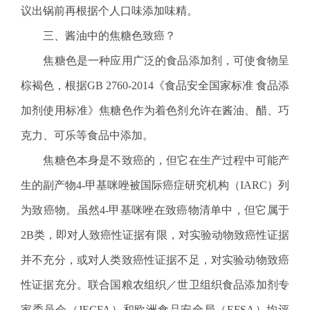
.
议出锅前再根据个人口味添加味精。
s
三、酱油中的焦糖色致癌？
z
.
焦糖色是一种应用广泛的食品添加剂，可使食物呈
g
棕褐色，根据GB 2760-2014《食品安全国家标准 食品添
o
v
加剂使用标准》焦糖色作为着色剂允许在酱油、醋、巧
.
克力、可乐等食品中添加。
c
n
焦糖色本身是不致癌的，但它在生产过程中可能产
生的副产物4-甲基咪唑被国际癌症研究机构（IARC）列
为致癌物。虽然4-甲基咪唑在致癌物清单中，但它属于
2B类，即对人致癌性证据有限，对实验动物致癌性证据
并不充分，或对人类致癌性证据不足，对实验动物致癌
性证据充分。联合国粮农组织／世卫组织食品添加剂专
家委员会（JECFA）和欧洲食品安全局（EFSA）均评