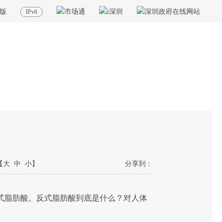
版
IPv6
当前位置：
首页
>
政务公开
>
其他
>
专题服务
>
食品药品安全
>
食品科普学堂
【
大
中
小
】
分享到：
式脂肪酸。反式脂肪酸到底是什么？对人体