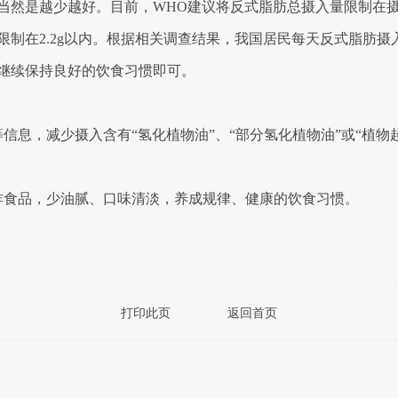
当然是越少越好。目前，
WHO
建议将反式脂肪总摄入量限制在
限制在
2.2g
以内。根据相关调查结果，我国居民每天反式脂肪摄
继续保持良好的饮食习惯即可。
等信息，减少摄入含有
“
氢化植物油
”
、
“
部分氢化植物油
”
或
“
植物
炸食品，少油腻、口味清淡，养成规律、健康的饮食习惯。
打印此页
返回首页