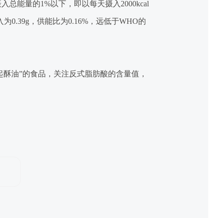
摄入总能量的
1%
以下，即以每天摄入
2000kcal
入为
0.39g
，供能比为
0.16%
，远低于
WHO
的
起酥油
”
的食品，关注反式脂肪酸的含量值，