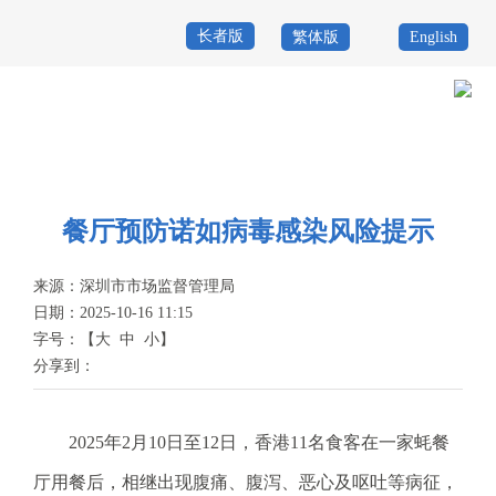
长者版
繁体版
English
首
页
政
当前位置：
首页
>
政务公开
>
其他
>
专题服务
>
食品药品安全
务
政
公
务
餐厅预防诺如病毒感染风险提示
政
开
服
民
专
来源：
深圳市市场监督管理局
日期：2025-10-16 11:15
务
互
题
字号：
【
大
中
小
】
投
分享到：
动
服
诉
举
务
报
2025年2月10日至12日，香港11名食客在一家蚝餐
咨
厅用餐后，相继出现腹痛、腹泻、恶心及呕吐等病征，
询