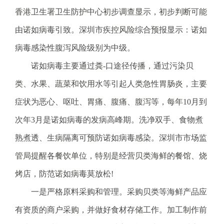
电
香港卫生署卫生防护中心初步调查显示，初步判断可能
话
由诺如病毒引致。深圳市疾控风险综合预报显示：诺如
：
1
病毒感染性腹泻风险级别为中级。
2
诺如病毒主要通过粪-口途径传播，通过污染贝
3
1
类、水果、蔬菜和饮用水等引起人类急性胃肠炎，主要
5
症状为恶心、呕吐、胃痛、腹痛、腹泻等，每年10月到
·
1
次年3月是诺如病毒的发病高峰期。洗净双手、食物煮
2
熟煮透、生病隔离可预防诺如病毒感染。深圳市市场监
3
4
管局提醒各餐饮单位，特别是经营贝类海鲜的餐馆、烧
5
烤店，防范诺如病毒莫放松!
投
诉
一是严格原料采购和管理。采购贝类等海鲜产品应
举
有资质的商户采购，并做好食材存储工作。加工制作前
报