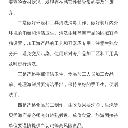
电
要查验食材状况，发现存在感官性状异常的要及时废
子
弃。
信
箱
二是做好环境和工具清洗消毒工作。做好餐厅内外
：
环境的消毒和清洁卫生。清洗生蚝等海产品的区域宜单
1
2
独设置，加工海产品的工具和容器应专用，注意生熟食
3
分开，避免交叉污染。使用后对海产品加工区和工用具
1
5
及时进行清洗。
@
三是严格手部清洁卫生。食品加工人员加工食品
m
a
前、处理海鲜后要清洁手部，保持良好的手卫生。便后
i
洗手。
l
.
四是严格食品加工制作。生吃瓜果要洗净，生蚝等
a
贝类海产品必须充分烧熟煮透。单位食堂、旅游团接待
m
r
单位要谨慎提供白切鸡等高风险食品。