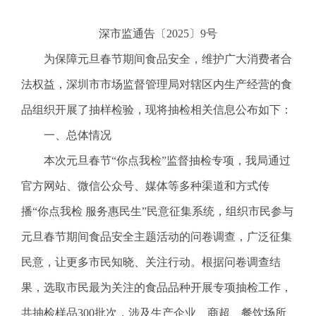
电
话
深市监通告〔2025〕9号
：
为保障元旦春节期间食品安全，维护广大消费者合
1
2
法权益，深圳市市场监督管理局对辖区内生产经营的食
3
品组织开展了抽样检验，现将抽检相关信息公布如下：
1
5
一、总体情况
·
本次元旦春节“你点我检”监督抽检专项，我局通过
1
2
官方网站、微信公众号、媒体等多种渠道和方式传
3
播“你点我检 服务惠民生”民意征集系统，组织市民参与
4
5
元旦春节期间食品安全主题活动的问卷调查，广泛征集
投
民意，让更多市民知晓、关注行动。根据问卷调查结
诉
举
果，选取市民最为关注的食品品种开展专项抽检工作，
报
共抽检样品300批次，涉及生产企业、商超、餐饮场所