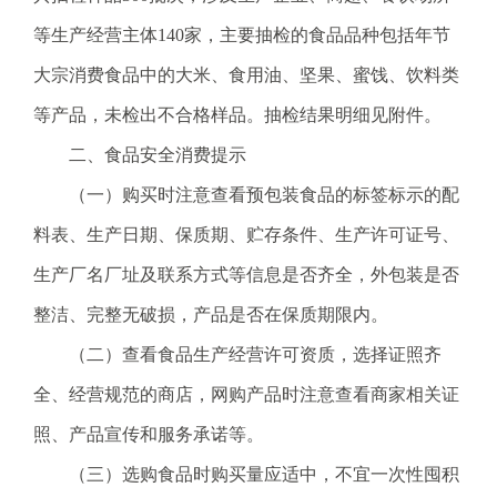
电
子
等生产经营主体140家，主要抽检的食品品种包括年节
信
大宗消费食品中的大米、食用油、坚果、蜜饯、饮料类
箱
：
等产品，未检出不合格样品。抽检结果明细见附件。
1
二、食品安全消费提示
2
3
（一）购买时注意查看预包装食品的标签标示的配
1
料表、生产日期、保质期、贮存条件、生产许可证号、
5
@
生产厂名厂址及联系方式等信息是否齐全，外包装是否
m
整洁、完整无破损，产品是否在保质期限内。
a
i
（二）查看食品生产经营许可资质，选择证照齐
l
全、经营规范的商店，网购产品时注意查看商家相关证
.
a
照、产品宣传和服务承诺等。
m
（三）选购食品时购买量应适中，不宜一次性囤积
r