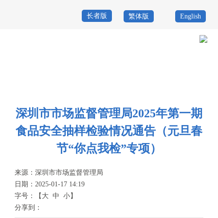
长者版
繁体版
English
首
页
政
当前位置：
首页
>
政务公开
>
其他
>
专题服务
>
食品药品安全
>
信息公
务
政
示
>
食品安全监管
公
务
政
深圳市市场监督管理局2025年第一期
开
服
民
专
食品安全抽样检验情况通告（元旦春
务
互
题
节“你点我检”专项）
投
动
服
诉
来源：
深圳市市场监督管理局
举
日期：2025-01-17 14:19
务
报
字号：
【
大
中
小
】
咨
分享到：
询