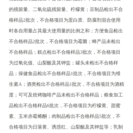
电
子
的残留量、二氧化硫残留量、柠檬黄；豆制品检出不合
信
格样品2批次，不合格项目为蛋白质、防腐剂混合使用
箱
：
时各自用量占其最大使用量的比例之和；方便食品检出
1
不合格样品2批次，不合格项目为霉菌；蜂产品未检出
2
3
不合格样品；糕点检出不合格样品3批次，不合格项目
1
为过氧化值、山梨酸及其钾盐；罐头未检出不合格样
5
@
品；保健食品检出不合格样品1批次，不合格项目为维
m
生素A；酒类检出不合格样品1批次，不合格项目为酒精
a
i
度；可可及焙烤咖啡产品未检出不合格样品；粮食加工
l
品检出不合格样品6批次，不合格项目为柠檬黄、甜蜜
.
a
素、玉米赤霉烯酮；肉制品检出不合格样品5批次，不
m
合格项目为日落黄、诱惑红、山梨酸及其钾盐等；乳制
r