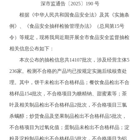
深市监通告〔2025〕190 号
电
话
根据《中华人民共和国食品安全法》及其《实施条
：
例》、《食品安全抽样检验管理办法》（总局第15号
1
2
令）等规定，现将我局近期开展全市食品安全监督抽检
3
相关信息公布如下：
1
5
本次公布的抽检信息共14107批次，涉及经营主体5
·
236家。检测不合格的产品均已按规定实施后续核查处
1
2
理。其中，饼干未检出不合格样品；餐饮食品检出不合
3
格样品154批次，不合格项目为糖精钠、甜蜜素等；茶
4
5
叶及相关制品检出不合格样品2批次，不合格项目三氯
投
杀螨醇；炒货食品及坚果制品检出不合格样品5批次，
诉
举
不合格项目为过氧化值；蛋制品未检出不合格样品；淀
报
粉及淀粉制品检出不合格样品5批次，不合格项目为铝