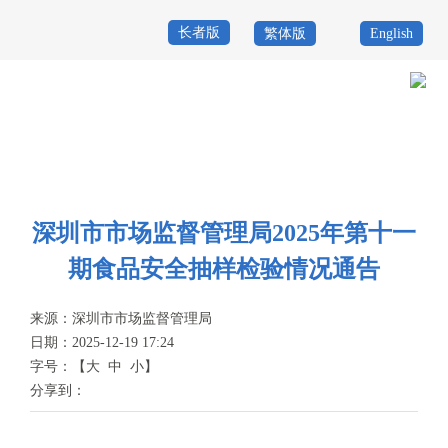
长者版
繁体版
English
首
页
政
当前位置：
首页
>
政务公开
>
其他
>
专题服务
>
食品药品安全
>
信息公
务
政
示
>
食品安全监管
公
务
政
深圳市市场监督管理局2025年第十一
开
服
民
专
期食品安全抽样检验情况通告
务
互
题
来源：
深圳市市场监督管理局
投
动
服
日期：2025-12-19 17:24
诉
字号：
【
大
中
小
】
举
务
分享到：
报
咨
询